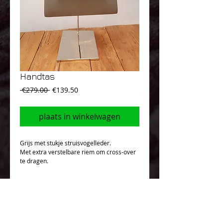
Handtas
Normale
Verkoopprijs
 €279.00 
€139.50
prijs
plaats in winkelwagen
Grijs met stukje struisvogelleder.
Met extra verstelbare riem om cross-over
te dragen.